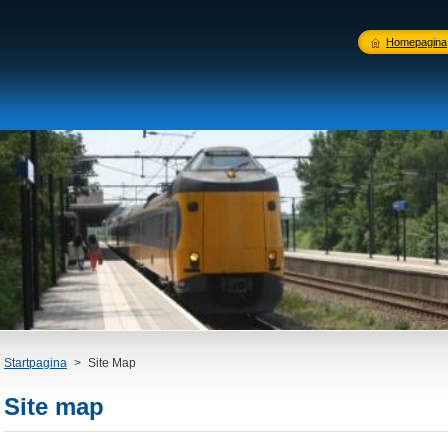
Homepagina
Startpagina
>
Site Map
Site map