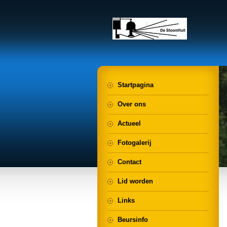
Startpagina
Over ons
Actueel
Fotogalerij
Contact
Lid worden
Links
Beursinfo