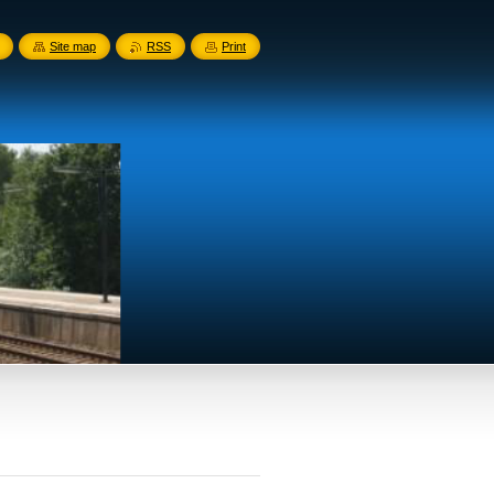
Site map
RSS
Print