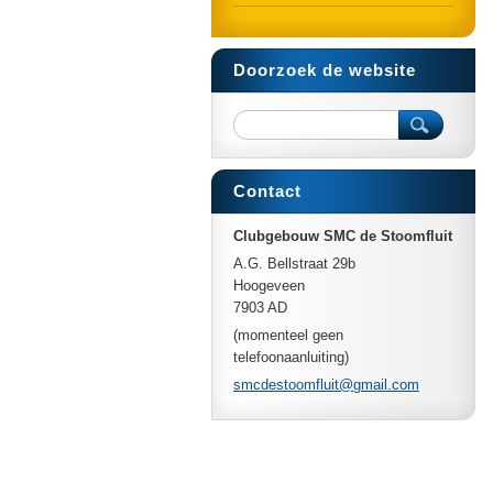
Doorzoek de website
Contact
Clubgebouw SMC de Stoomfluit
A.G. Bellstraat 29b
Hoogeveen
7903 AD
(momenteel geen
telefoonaanluiting)
smcdesto
omfluit@
gmail.co
m