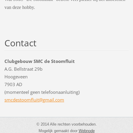
van deze hobby.
Contact
Clubgebouw SMC de Stoomfluit
A.G. Bellstraat 29b
Hoogeveen
7903 AD
(momenteel geen telefoonaanluiting)
smcdesto
omfluit@
gmail.co
m
© 2014 Alle rechten voorbehouden.
Mogelijk gemaakt door
Webnode