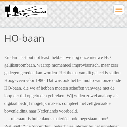
HO-baan
En dan –last but not least- hebben we nog onze nieuwe HO-
gelijkstroombaan, waarop momenteel improvisorisch, maar zeer
gedegen gereden kan worden. Het thema van dit geheel is station
Hoogeveen vóór 1980. Dat was ook het het motto van onze oude
HO-baan, die we af hebben moeten schaffen vanwege met de
loop der tijd opgetreden gebreken. Wij willen zowel analoog als
digitaal bedrijf mogelijk maken, compleet met zelfgemaakte
bovenleiding naar Nederlands voorbeeld.
..... uiteraard is buitenlands materiëel ook toegestaan hoor!
Wat SMC “De Stoomfluit” betreft: veel plezier bij het uitoefenen