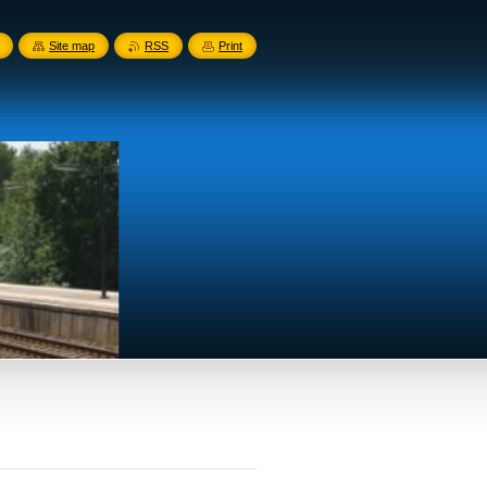
Site map
RSS
Print