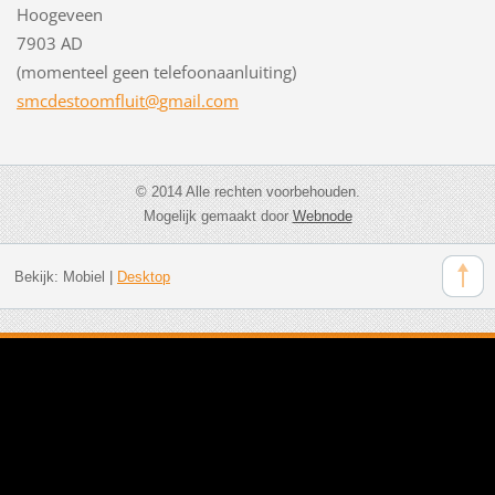
Hoogeveen
7903 AD
(momenteel geen telefoonaanluiting)
smcdesto
omfluit@
gmail.co
m
© 2014 Alle rechten voorbehouden.
Mogelijk gemaakt door
Webnode
Bekijk:
Mobiel
|
Desktop