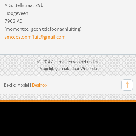
A.G. Bellstraat 29b
Hoogeveen
7903 AD
(momenteel geen telefoonaanluiting)
smcdesto
omfluit@
gmail.co
m
© 2014 Alle rechten voorbehouden.
Mogelijk gemaakt door
Webnode
Bekijk:
Mobiel
|
Desktop