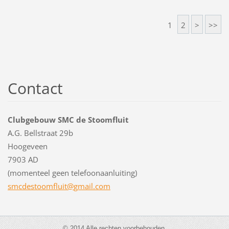
1
2
>
>>
Contact
Clubgebouw SMC de Stoomfluit
A.G. Bellstraat 29b
Hoogeveen
7903 AD
(momenteel geen telefoonaanluiting)
smcdesto
omfluit@
gmail.co
m
© 2014 Alle rechten voorbehouden.