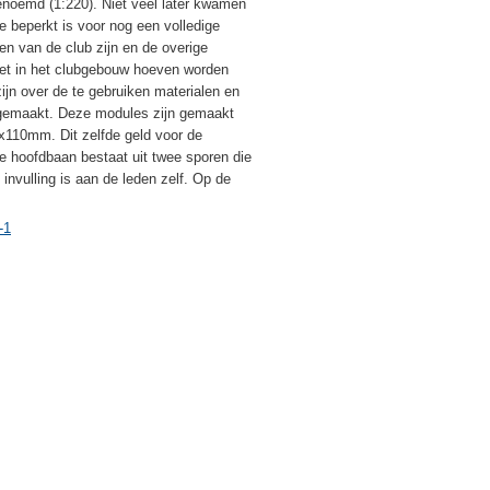
enoemd (1:220). Niet veel later kwamen
 beperkt is voor nog een volledige
n van de club zijn en de overige
iet in het clubgebouw hoeven worden
ijn over de te gebruiken materialen en
jn gemaakt. Deze modules zijn gemaakt
110mm. Dit zelfde geld voor de
e hoofdbaan bestaat uit twee sporen die
nvulling is aan de leden zelf. Op de
-1