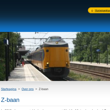
Homepagina
Startpagina
>
Over ons
>
Z-baan
Z-baan