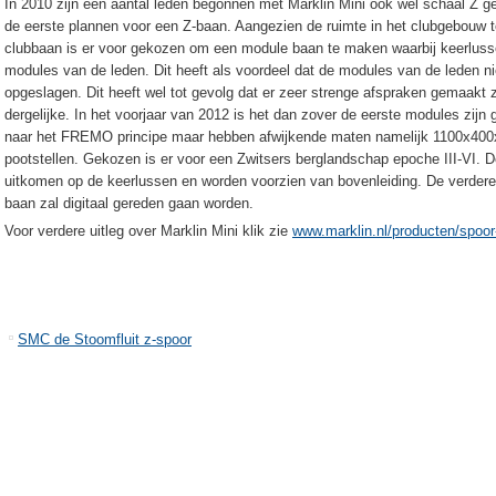
In 2010 zijn een aantal leden begonnen met Marklin Mini ook wel schaal Z g
de eerste plannen voor een Z-baan. Aangezien de ruimte in het clubgebouw te
clubbaan is er voor gekozen om een module baan te maken waarbij keerlusse
modules van de leden. Dit heeft als voordeel dat de modules van de leden n
opgeslagen. Dit heeft wel tot gevolg dat er zeer strenge afspraken gemaakt z
dergelijke. In het voorjaar van 2012 is het dan zover de eerste modules zi
naar het FREMO principe maar hebben afwijkende maten namelijk 1100x400x
pootstellen. Gekozen is er voor een Zwitsers berglandschap epoche III-VI. D
uitkomen op de keerlussen en worden voorzien van bovenleiding. De verdere i
baan zal digitaal gereden gaan worden.
Voor verdere uitleg over Marklin Mini klik zie
www.mark
lin.nl/producten/spoor
SMC de Stoomfluit z-spoor