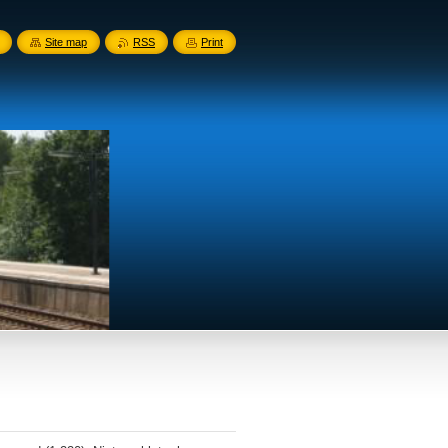
Site map
RSS
Print