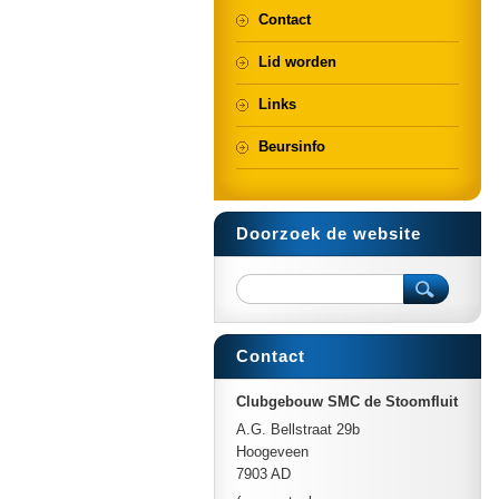
Contact
Lid worden
Links
Beursinfo
Doorzoek de website
Contact
Clubgebouw SMC de Stoomfluit
A.G. Bellstraat 29b
Hoogeveen
7903 AD