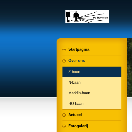
Startpagina
Over ons
Z-baan
N-baan
Marklin-baan
HO-baan
Actueel
Fotogalerij