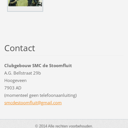
Contact
Clubgebouw SMC de Stoomfluit
A.G. Bellstraat 29b
Hoogeveen
7903 AD
(momenteel geen telefoonaanluiting)
smcdesto
omfluit@
gmail.co
m
© 2014 Alle rechten voorbehouden.