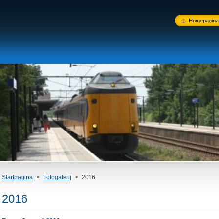
Homepagina
Startpagina
>
Fotogalerij
>
2016
2016