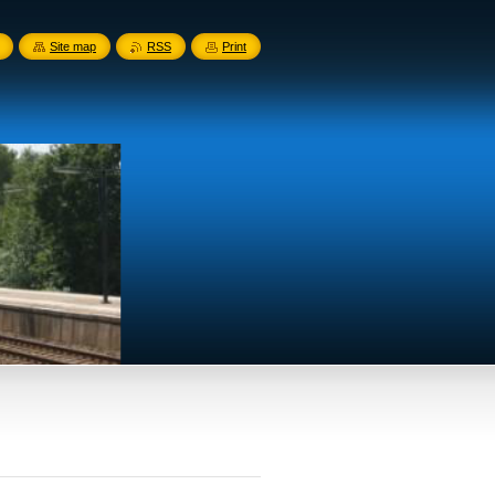
Site map
RSS
Print