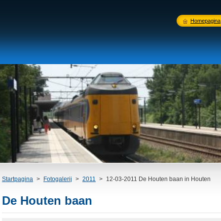
Homepagina
Startpagina
>
Fotogalerij
>
2011
>
12-03-2011 De Houten baan in Houten
De Houten baan