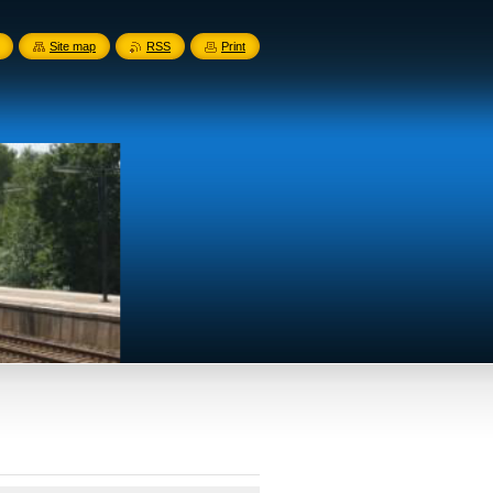
Site map
RSS
Print