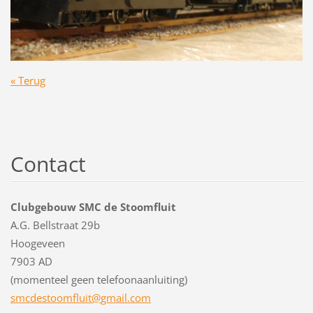
« Terug
Contact
Clubgebouw SMC de Stoomfluit
A.G. Bellstraat 29b
Hoogeveen
7903 AD
(momenteel geen telefoonaanluiting)
smcdesto
omfluit@
gmail.co
m