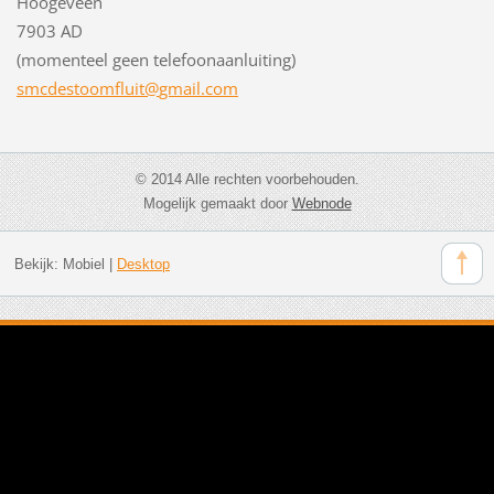
Hoogeveen
7903 AD
(momenteel geen telefoonaanluiting)
smcdesto
omfluit@
gmail.co
m
© 2014 Alle rechten voorbehouden.
Mogelijk gemaakt door
Webnode
Bekijk:
Mobiel
|
Desktop