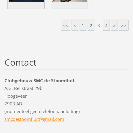
<<
<
1
2
3
4
>
>>
Contact
Clubgebouw SMC de Stoomfluit
A.G. Bellstraat 29b
Hoogeveen
7903 AD
(momenteel geen telefoonaanluiting)
smcdesto
omfluit@
gmail.co
m