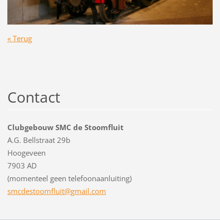
« Terug
Contact
Clubgebouw SMC de Stoomfluit
A.G. Bellstraat 29b
Hoogeveen
7903 AD
(momenteel geen telefoonaanluiting)
smcdesto
omfluit@
gmail.co
m