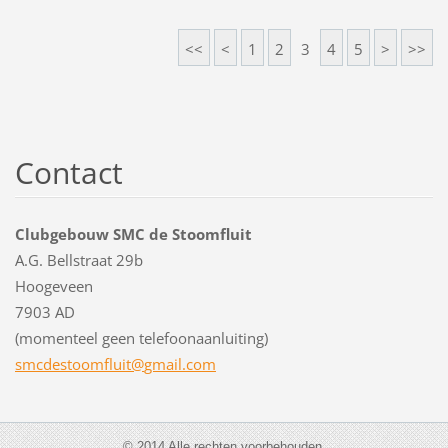
<<
<
1
2
3
4
5
>
>>
Contact
Clubgebouw SMC de Stoomfluit
A.G. Bellstraat 29b
Hoogeveen
7903 AD
(momenteel geen telefoonaanluiting)
smcdesto
omfluit@
gmail.co
m
© 2014 Alle rechten voorbehouden.