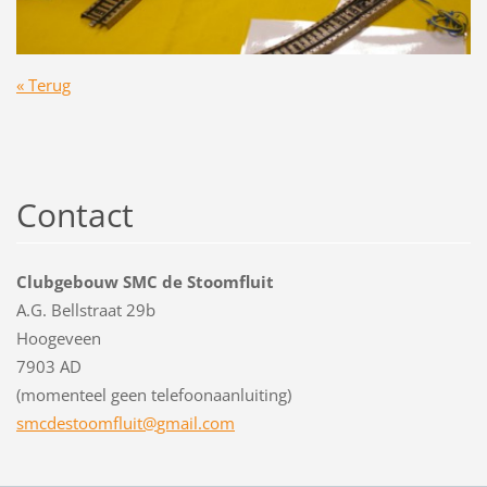
« Terug
Contact
Clubgebouw SMC de Stoomfluit
A.G. Bellstraat 29b
Hoogeveen
7903 AD
(momenteel geen telefoonaanluiting)
smcdesto
omfluit@
gmail.co
m