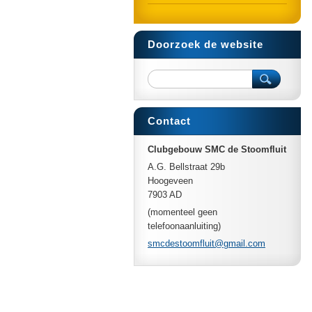
Doorzoek de website
Contact
Clubgebouw SMC de Stoomfluit
A.G. Bellstraat 29b
Hoogeveen
7903 AD
(momenteel geen
telefoonaanluiting)
smcdesto
omfluit@
gmail.co
m