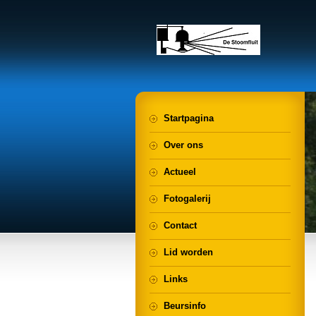
Startpagina
Over ons
Actueel
Fotogalerij
Contact
Lid worden
Links
Beursinfo