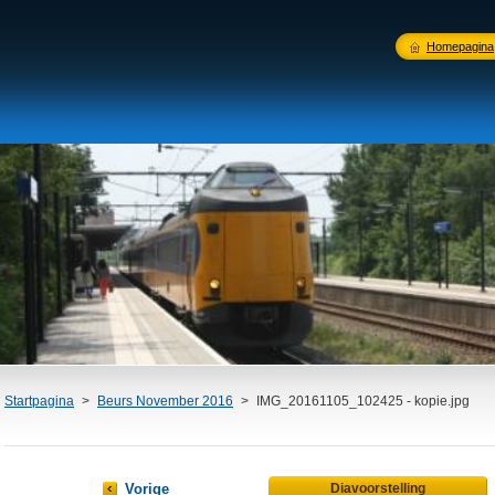
Homepagina
Startpagina
>
Beurs November 2016
>
IMG_20161105_102425 - kopie.jpg
Vorige
Diavoorstelling