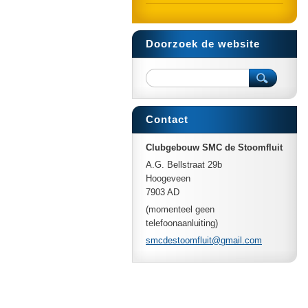
Doorzoek de website
Contact
Clubgebouw SMC de Stoomfluit
A.G. Bellstraat 29b
Hoogeveen
7903 AD
(momenteel geen
telefoonaanluiting)
smcdesto
omfluit@
gmail.co
m