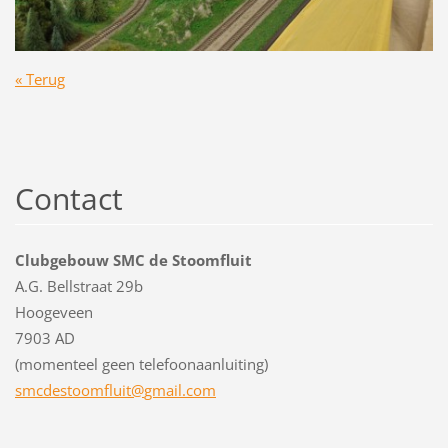
« Terug
Contact
Clubgebouw SMC de Stoomfluit
A.G. Bellstraat 29b
Hoogeveen
7903 AD
(momenteel geen telefoonaanluiting)
smcdesto
omfluit@
gmail.co
m