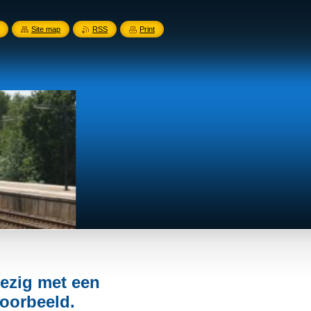
Site map
RSS
Print
ezig met een
voorbeeld.