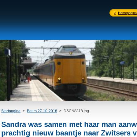
Homepagina
Startpagina
>
Beurs 27-10-2018
>
DSCN8818.jpg
Sandra was samen met haar man aanw
prachtig nieuw baantje naar Zwitsers 