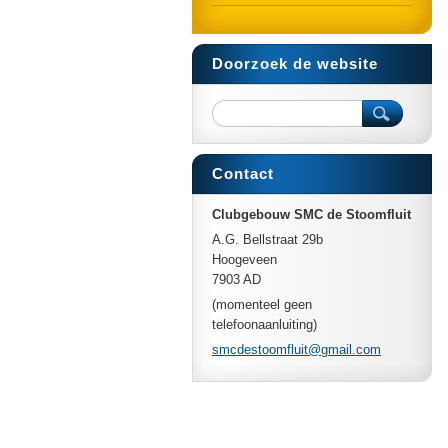
Doorzoek de website
Contact
Clubgebouw SMC de Stoomfluit
A.G. Bellstraat 29b
Hoogeveen
7903 AD
(momenteel geen
telefoonaanluiting)
smcdesto
omfluit@
gmail.co
m