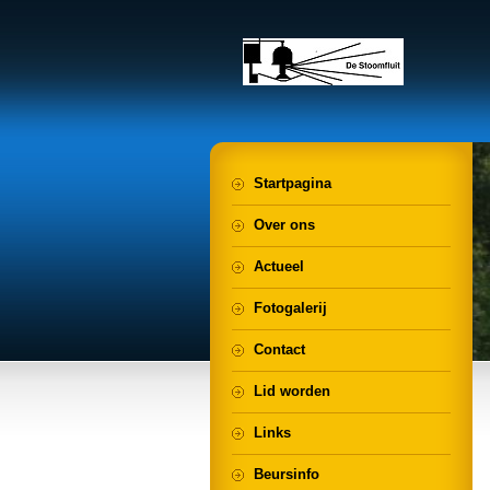
Startpagina
Over ons
Actueel
Fotogalerij
Contact
Lid worden
Links
Beursinfo