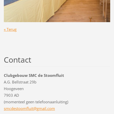
« Terug
Contact
Clubgebouw SMC de Stoomfluit
A.G. Bellstraat 29b
Hoogeveen
7903 AD
(momenteel geen telefoonaanluiting)
smcdesto
omfluit@
gmail.co
m