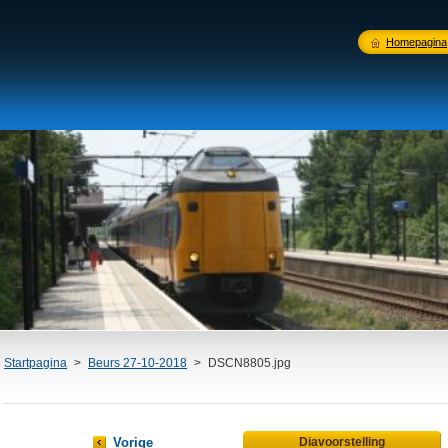
Homepagina
Startpagina
>
Beurs 27-10-2018
>
DSCN8805.jpg
Vorige
Diavoorstelling