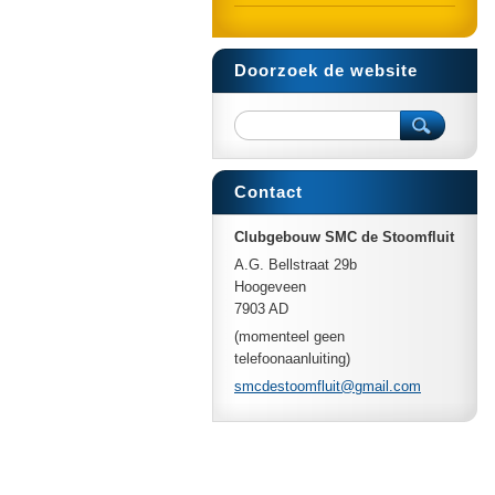
Doorzoek de website
Contact
Clubgebouw SMC de Stoomfluit
A.G. Bellstraat 29b
Hoogeveen
7903 AD
(momenteel geen
telefoonaanluiting)
smcdesto
omfluit@
gmail.co
m