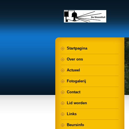
Startpagina
Over ons
Actueel
Fotogalerij
Contact
Lid worden
Links
Beursinfo