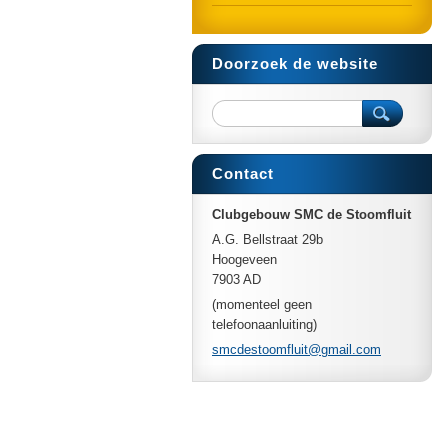
Doorzoek de website
Contact
Clubgebouw SMC de Stoomfluit
A.G. Bellstraat 29b
Hoogeveen
7903 AD
(momenteel geen
telefoonaanluiting)
smcdesto
omfluit@
gmail.co
m