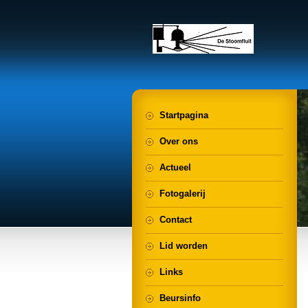
Startpagina
Over ons
Actueel
Fotogalerij
Contact
Lid worden
Links
Beursinfo