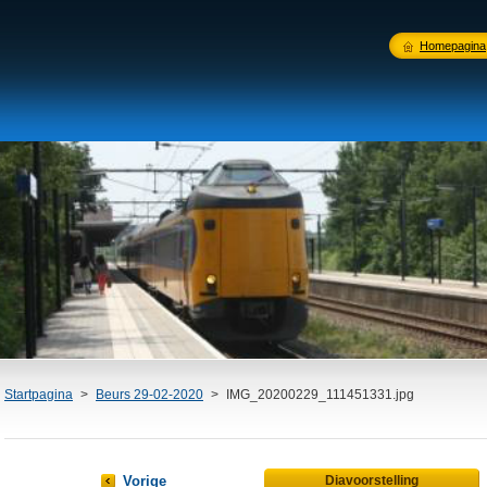
Homepagina
Startpagina
>
Beurs 29-02-2020
>
IMG_20200229_111451331.jpg
Vorige
Diavoorstelling