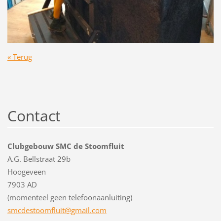
« Terug
Contact
Clubgebouw SMC de Stoomfluit
A.G. Bellstraat 29b
Hoogeveen
7903 AD
(momenteel geen telefoonaanluiting)
smcdesto
omfluit@
gmail.co
m