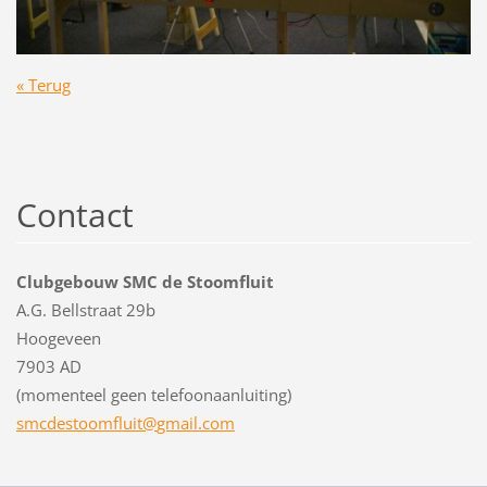
« Terug
Contact
Clubgebouw SMC de Stoomfluit
A.G. Bellstraat 29b
Hoogeveen
7903 AD
(momenteel geen telefoonaanluiting)
smcdesto
omfluit@
gmail.co
m