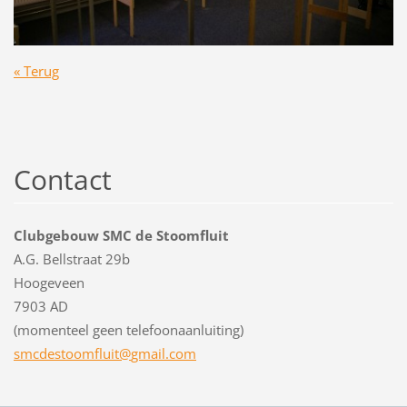
« Terug
Contact
Clubgebouw SMC de Stoomfluit
A.G. Bellstraat 29b
Hoogeveen
7903 AD
(momenteel geen telefoonaanluiting)
smcdesto
omfluit@
gmail.co
m